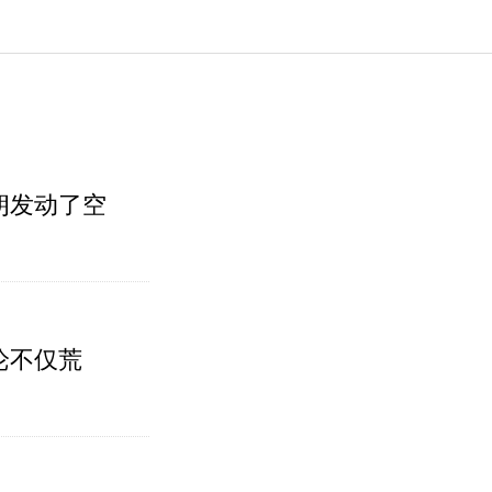
朗发动了空
论不仅荒