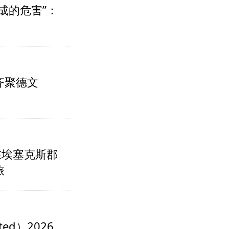
成的危害”：
齐聚德文
在埃塞克斯郡
旅
ated）2026