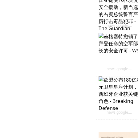
news.google.com
news.google.com
news.google.com