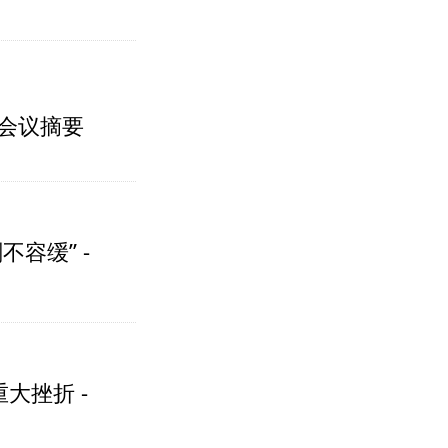
话会议摘要
容缓” -
大挫折 -