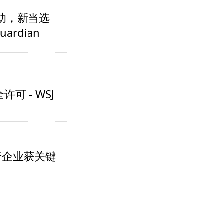
助，新当选
rdian
 - WSJ
牙企业获关键