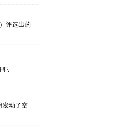
AI）评选出的
奸犯
朗发动了空