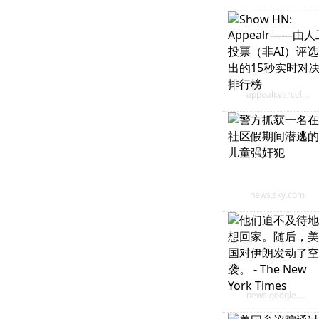
appealr.vercel.app
news.sky.com
news.google.com